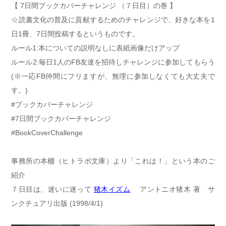
【 7日間ブックカバーチャレンジ （７日目）の巻 】
☆読書文化の普及に貢献するためのチャレンジで、好きな本を1
日1冊、7日間投稿するというものです。
ルール1:本についての説明なしに表紙画像だけアップ
ルール2:毎日1人のFB友達を招待しチャレンジに参加してもらう
(※一応FB仲間にフリますが、無理に参加しなくても大丈夫で
す。)
#ブックカバーチャレンジ
#7日間ブックカバーチャレンジ
#BookCoverChallenge
事務所の本棚（ヒトラボ文庫）より「これは！」という本のご
紹介
７日目は、迷いに迷って
猪木イズム
アントニオ猪木 著
サ
ンクチュアリ出版 (1998/4/1)