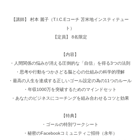
【講師】 村本 麗子（T.I.C.Eコーチ 苫米地インスティテュー
ト）
【定員】 8名限定
【内容】
・人間関係の悩みが消える圧倒的な「自信」を得る3つの法則
・思考や行動をつかさどる脳と心の仕組みの科学的理解
・最高の人生を達成する正しいゴール設定の為の11つのルール
・年収1000万を突破するためのマインドセット
・あなたのビジネスにコーチングを組み合わせるコツと効果
【特典】
・ゴールの特別ワークシート
・秘密のFacebookコミュニティご招待（永年）