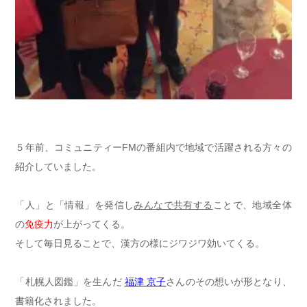
５年前、コミュニティーFMの番組内で地域で活躍される方々の
紹介していました。
「人」
と
「情報」
を発信し
みんなで共有する
ことで、地域全体
の
免疫力
が上がってくる。
そして毎日見ることで、漢方の様にジワジワ効いてくる。
「札幌人図鑑」を生んだ
福津 京子
さんのその想いが形となり、
書籍化されました。