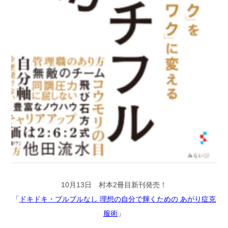
10月13日 村本2冊目新刊発売！
「
ドキドキ・ブルブルなし 理想の自分で輝くための あがり症克
服術
」