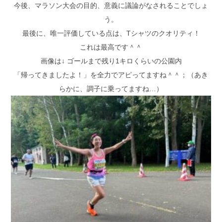
今後、マラソン大会の目的、意義に議論がなされることでしょ
う。
最後に、唯一評価している点は、Tシャツのクオリティ！
これは最高です＾＾
画像は↓ ゴールまで残り1キロくらいの公園内
「帰ってきましたよ！」を全力でアピってますね＾＾；（あき
らかに、調子に乗ってますね…）