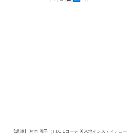
【講師】 村本 麗子（T.I.C.Eコーチ 苫米地インスティテュー