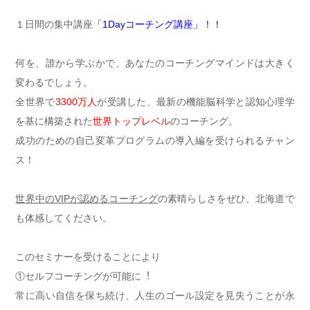
１日間の集中講座
「1Dayコーチング講座」！！
何を、誰から学ぶかで、あなたのコーチングマインドは大きく
変わるでしょう。
全世界で
3300万人
が受講した、最新の機能脳科学と認知心理学
を基に構築された
世界トップレベル
のコーチング。
成功のための自己変革プログラムの導入編を受けられるチャン
ス！
世界中のVIPが認めるコーチング
の素晴らしさをぜひ、北海道で
も体感してください。
このセミナーを受けることにより
①セルフコーチングが可能に︕
常に高い自信を保ち続け、人生のゴール設定を見失うことが永