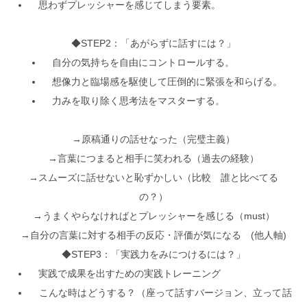
思わずプレッシャーを感じてしまう要素。
◆STEP2：「あがらずに話すには？」
自分の気持ちを自由にコントロールする。
想像力と臨場感を駆使して圧倒的に緊張を和らげる。
力みを取り除く思考法をマスターする。
→原稿通りの話せなった（完璧主義）
→言葉につまると相手に笑われる（過去の経験）
→スムーズに話せないと恥ずかしい（比較 誰と比べてる
の？）
→うまくやらなければとプレッシャーを感じる（must）
→自分の言葉に対する相手の反応・評価が気になる (他人軸)
◆STEP3：「実践力をみにつけるには？」
実践で成果を出すための実践トレーニング
こんな時はどうする？（座って話すバージョン、立って話