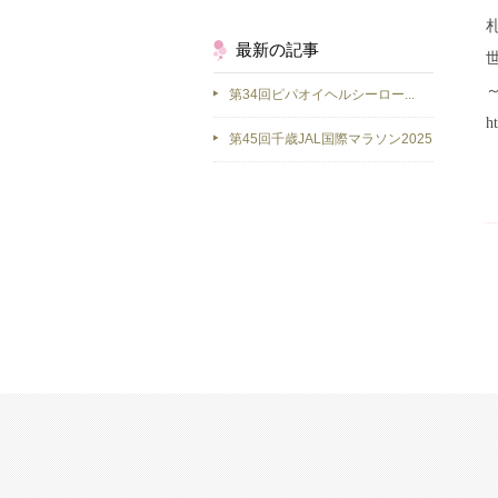
最新の記事
第34回ピパオイヘルシーロー...
h
第45回千歳JAL国際マラソン2025