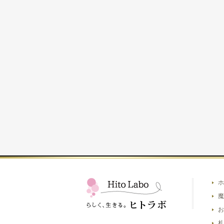
ホ
魔
お
札